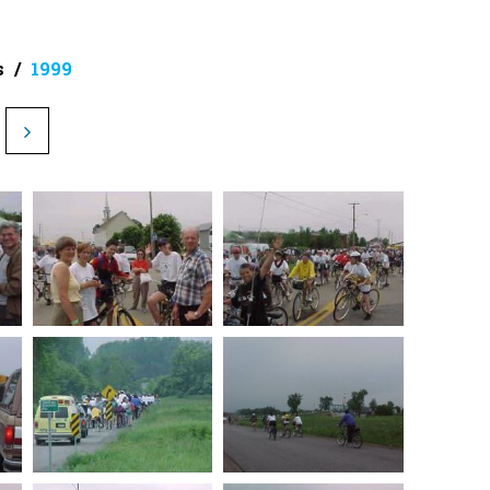
s
1999