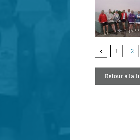
1
2
Retour à la l