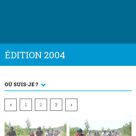
ÉDITION 2004
OÙ SUIS-JE ?
1
2
3