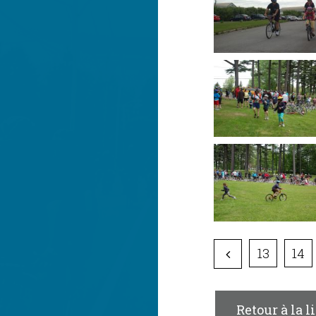
13
14
Retour à la l