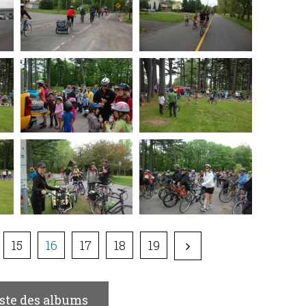
15
16
17
18
19
iste des albums