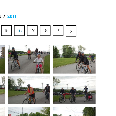
s
2011
15
16
17
18
19