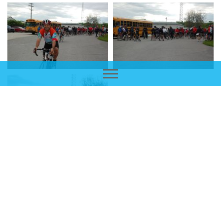
2
3
4
5
6
7
8
Retour à la liste des albums