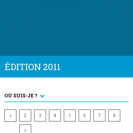
ÉDITION 2011
OÙ SUIS-JE ?
2
3
4
5
6
7
8