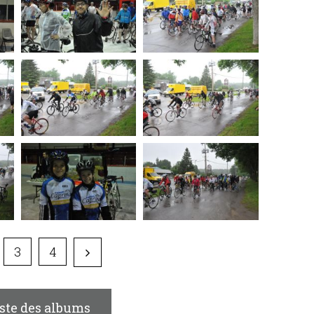
3
4
iste des albums