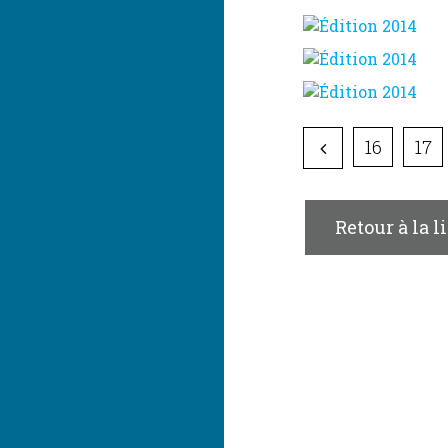
16
17
Retour à la l