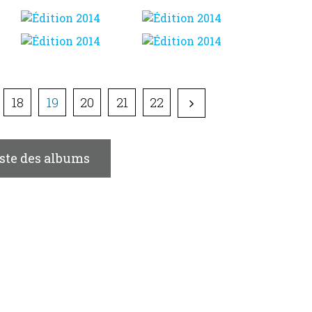
18
19
20
21
22
iste des albums