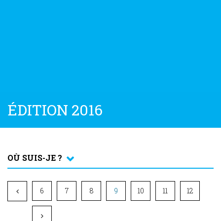
ÉDITION 2016
OÙ SUIS-JE ?
6
7
8
9
10
11
12