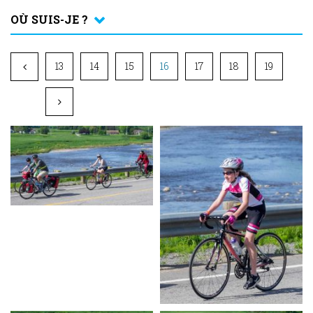
OÙ SUIS-JE ?
13
14
15
16
17
18
19