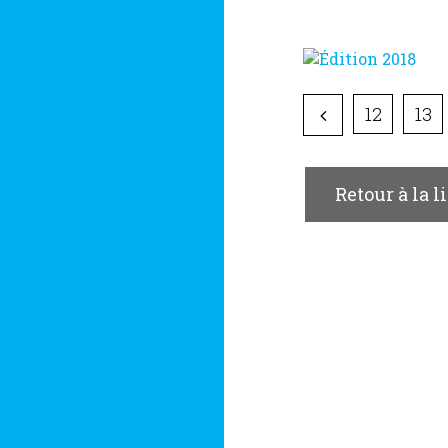
12
13
Retour à la l