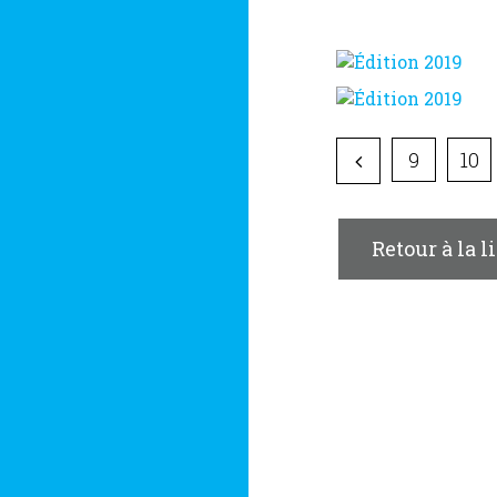
9
10
Retour à la l