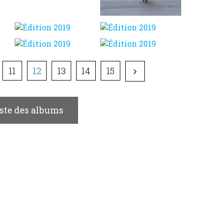
11
12
13
14
15
iste des albums