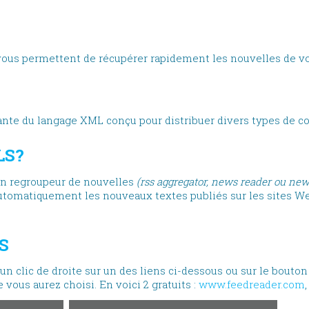
ES RSS
 vous permettent de récupérer rapidement les nouvelles de vo
ante du langage XML conçu pour distribuer divers types de c
LS?
 un regroupeur de nouvelles
(rss aggregator, news reader ou new
e automatiquement les nouveaux textes publiés sur les sites 
S
s un clic de droite sur un des liens ci-dessous ou sur le bouto
 vous aurez choisi. En voici 2 gratuits :
www.feedreader.com